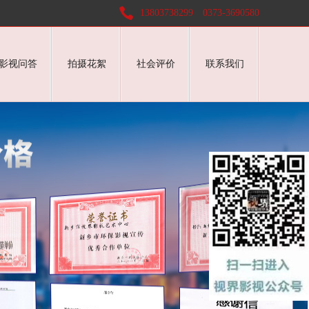
13803738299 0373-3690580
影视问答
拍摄花絮
社会评价
联系我们