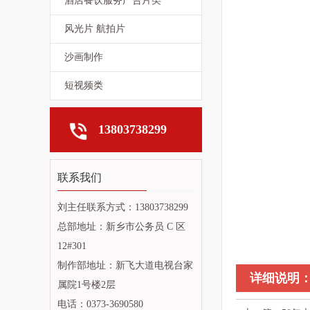
酒店餐饮服务广告片类
风光片 航拍片
沙画制作
短视频类
13803738299
联系我们
刘主任联系方式：13803738299
总部地址：新乡市公务员 C 区
12#301
制作部地址：新飞大道电视台家
详细说明
属院1号楼2层
电话：0373-3690580