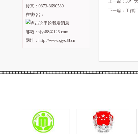
上一篇：
50年
传真：0373-3690580
下一篇：
工作
在线QQ：
邮箱：sjys88@126.com
网址：http://www.sjys88.cn