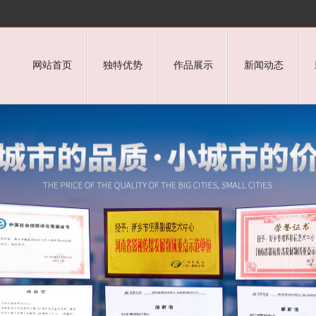
网站首页
独特优势
作品展示
新闻动态